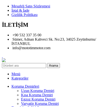
Mesafeli Satış Sözleşmesi
İptal & İade
Gizlilik Politikası
İLETİŞİM
+90 532 337 35 00
Sümer, Adnan Kahveci Sk. No:23, 34025 Zeytinburnu/
İSTANBUL
info@mototimmotor.com
Arama
Menü
Kategoriler
Koruma Demirleri
Uzun Koruma Demiri
Kısa Koruma Demiri
Egzoz Koruma Demiri
Varyatör Koruma Demiri