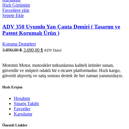
Hızlı Görünüm
Favorilere ekle
Sepete Ekle
ADV 350 Uyumlu Yan Çanta Demiri ( Tasarım ve
Patent Korumalı Ürün )
Koruma Demirleri
Orijinal
Şu
3.890,00
₺
3.690,00
₺
KDV Dahil
fiyat:
andaki
fiyat:
3.890,00 ₺.
Mototim Motor, motosiklet tutkunlarına kaliteli ürünler sunan,
3.690,00 ₺.
güvenilir ve müşteri odaklı bir e-ticaret platformudur. Hızlı kargo,
güvenli alışveriş ve satış sonrası destek ile her zaman yanınızdayız.
Hızlı Erişim
Hesabım
Sipariş Takibi
Favoriler
Karşılaştır
Önemli Linkler