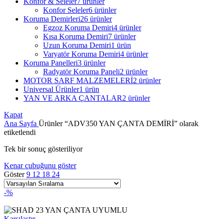
Konfor & Seleler
7 ürünler
Konfor Seleler
6 ürünler
Koruma Demirleri
26 ürünler
Egzoz Koruma Demiri
4 ürünler
Kısa Koruma Demiri
7 ürünler
Uzun Koruma Demiri
1 ürün
Varyatör Koruma Demiri
4 ürünler
Koruma Panelleri
3 ürünler
Radyatör Koruma Paneli
2 ürünler
MOTOR SARF MALZEMELERİ
2 ürünler
Universal Ürünler
1 ürün
YAN VE ARKA ÇANTALAR
2 ürünler
Kapat
Ana Sayfa
Ürünler “ADV350 YAN ÇANTA DEMİRİ” olarak
etiketlendi
Tek bir sonuç gösteriliyor
Kenar çubuğunu göster
Göster
9
12
18
24
-%
Karşılaştır