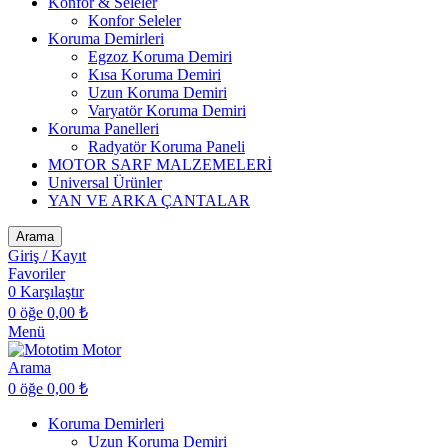
Konfor & Seleler
Konfor Seleler
Koruma Demirleri
Egzoz Koruma Demiri
Kısa Koruma Demiri
Uzun Koruma Demiri
Varyatör Koruma Demiri
Koruma Panelleri
Radyatör Koruma Paneli
MOTOR SARF MALZEMELERİ
Universal Ürünler
YAN VE ARKA ÇANTALAR
Arama
Giriş / Kayıt
Favoriler
0
Karşılaştır
0
öğe
0,00
₺
Menü
Arama
0
öğe
0,00
₺
Koruma Demirleri
Uzun Koruma Demiri