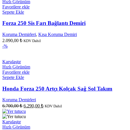
1.490,00 ₺.
Hızlı Görünüm
Favorilere ekle
Sepete Ekle
Forza 250 Sis Farı Bağlantı Demiri
Koruma Demirleri
,
Kısa Koruma Demiri
2.090,00
₺
KDV Dahil
-%
Karşılaştır
Hızlı Görünüm
Favorilere ekle
Sepete Ekle
Honda Forza 250 Artçı Kolçak Sağ Sol Takım
Koruma Demirleri
Orijinal
Şu
6.700,00
₺
6.290,00
₺
KDV Dahil
fiyat:
andaki
fiyat:
6.700,00 ₺.
6.290,00 ₺.
Karşılaştır
Hızlı Görünüm