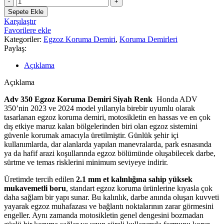
350
Sepete Ekle
Egzoz
Karşılaştır
Koruma
Favorilere ekle
Demiri
Kategoriler:
Egzoz Koruma Demiri
,
Koruma Demirleri
Siyah
Paylaş:
Renk
2023
Açıklama
-
2024
Açıklama
adet
Adv 350 Egzoz Koruma Demiri Siyah Renk
Honda ADV
350’nin 2023 ve 2024 model yıllarıyla birebir uyumlu olarak
tasarlanan egzoz koruma demiri, motosikletin en hassas ve en çok
dış etkiye maruz kalan bölgelerinden biri olan egzoz sistemini
güvenle korumak amacıyla üretilmiştir. Günlük şehir içi
kullanımlarda, dar alanlarda yapılan manevralarda, park esnasında
ya da hafif arazi koşullarında egzoz bölümünde oluşabilecek darbe,
sürtme ve temas risklerini minimum seviyeye indirir.
Üretimde tercih edilen
2.1 mm et kalınlığına sahip yüksek
mukavemetli boru
, standart egzoz koruma ürünlerine kıyasla çok
daha sağlam bir yapı sunar. Bu kalınlık, darbe anında oluşan kuvveti
yayarak egzoz muhafazası ve bağlantı noktalarının zarar görmesini
engeller. Aynı zamanda motosikletin genel dengesini bozmadan