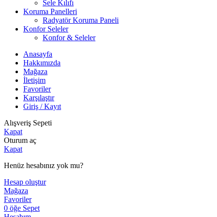
Sele Kılıfı
Koruma Panelleri
Radyatör Koruma Paneli
Konfor Seleler
Konfor & Seleler
Anasayfa
Hakkımızda
Mağaza
İletişim
Favoriler
Karşılaştır
Giriş / Kayıt
Alışveriş Sepeti
Kapat
Oturum aç
Kapat
Henüz hesabınız yok mu?
Hesap oluştur
Mağaza
Favoriler
0
öğe
Sepet
Hesabım