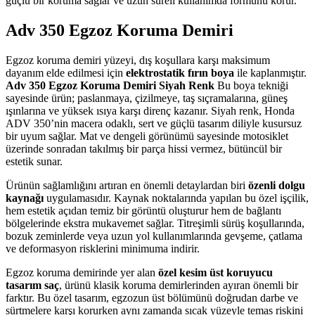
güçlü bir koruma sağlar ve uzun süreli kullanımda formunu korur.
Adv 350 Egzoz Koruma Demiri
Egzoz koruma demiri yüzeyi, dış koşullara karşı maksimum
dayanım elde edilmesi için
elektrostatik fırın boya
ile kaplanmıştır.
Adv 350 Egzoz Koruma Demiri Siyah Renk
Bu boya tekniği
sayesinde ürün; paslanmaya, çizilmeye, taş sıçramalarına, güneş
ışınlarına ve yüksek ısıya karşı direnç kazanır. Siyah renk, Honda
ADV 350’nin macera odaklı, sert ve güçlü tasarım diliyle kusursuz
bir uyum sağlar. Mat ve dengeli görünümü sayesinde motosiklet
üzerinde sonradan takılmış bir parça hissi vermez, bütüncül bir
estetik sunar.
Ürünün sağlamlığını artıran en önemli detaylardan biri
özenli dolgu
kaynağı
uygulamasıdır. Kaynak noktalarında yapılan bu özel işçilik,
hem estetik açıdan temiz bir görüntü oluşturur hem de bağlantı
bölgelerinde ekstra mukavemet sağlar. Titreşimli sürüş koşullarında,
bozuk zeminlerde veya uzun yol kullanımlarında gevşeme, çatlama
ve deformasyon risklerini minimuma indirir.
Egzoz koruma demirinde yer alan
özel kesim üst koruyucu
tasarım saç
, ürünü klasik koruma demirlerinden ayıran önemli bir
farktır. Bu özel tasarım, egzozun üst bölümünü doğrudan darbe ve
sürtmelere karşı korurken aynı zamanda sıcak yüzeyle temas riskini