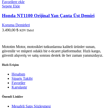
Favorilere ekle
Sepete Ekle
Honda NT1100 Orijinal Yan Çanta Üst Demiri
Koruma Demirleri
3.490,00
₺
KDV Dahil
Mototim Motor, motosiklet tutkunlarına kaliteli ürünler sunan,
güvenilir ve müşteri odaklı bir e-ticaret platformudur. Hızlı kargo,
güvenli alışveriş ve satış sonrası destek ile her zaman yanınızdayız.
Hızlı Erişim
Hesabım
Sipariş Takibi
Favoriler
Karşılaştır
Önemli Linkler
Mesafeli Satış Sözleşmesi