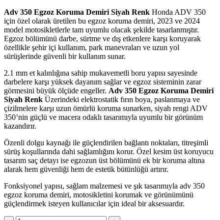
Adv 350 Egzoz Koruma Demiri Siyah Renk
Honda ADV 350
için özel olarak üretilen bu egzoz koruma demiri, 2023 ve 2024
model motosikletlerle tam uyumlu olacak şekilde tasarlanmıştır.
Egzoz bölümünü darbe, sürtme ve dış etkenlere karşı koruyarak
özellikle şehir içi kullanım, park manevraları ve uzun yol
sürüşlerinde güvenli bir kullanım sunar.
2.1 mm et kalınlığına sahip mukavemetli boru
yapısı sayesinde
darbelere karşı yüksek dayanım sağlar ve egzoz sisteminin zarar
görmesini büyük ölçüde engeller.
Adv 350 Egzoz Koruma Demiri
Siyah Renk
Üzerindeki
elektrostatik fırın boya
, paslanmaya ve
çizilmelere karşı uzun ömürlü koruma sunarken, siyah rengi ADV
350’nin güçlü ve macera odaklı tasarımıyla uyumlu bir görünüm
kazandırır.
Özenli dolgu kaynağı
ile güçlendirilen bağlantı noktaları, titreşimli
sürüş koşullarında dahi sağlamlığını korur.
Özel kesim üst koruyucu
tasarım saç
detayı ise egzozun üst bölümünü ek bir koruma altına
alarak hem güvenliği hem de estetik bütünlüğü artırır.
Fonksiyonel yapısı, sağlam malzemesi ve şık tasarımıyla adv 350
egzoz koruma demiri, motosikletini korumak ve görünümünü
güçlendirmek isteyen kullanıcılar için ideal bir aksesuardır.
Adv