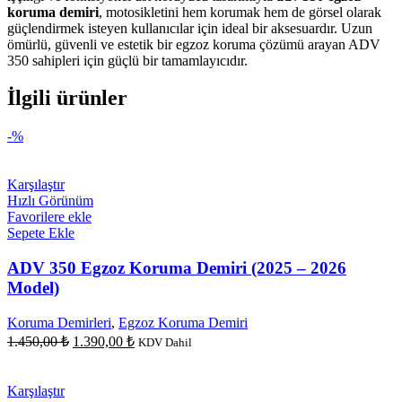
koruma demiri
, motosikletini hem korumak hem de görsel olarak
güçlendirmek isteyen kullanıcılar için ideal bir aksesuardır. Uzun
ömürlü, güvenli ve estetik bir egzoz koruma çözümü arayan ADV
350 sahipleri için güçlü bir tamamlayıcıdır.
İlgili ürünler
-%
Karşılaştır
Hızlı Görünüm
Favorilere ekle
Sepete Ekle
ADV 350 Egzoz Koruma Demiri (2025 – 2026
Model)
Koruma Demirleri
,
Egzoz Koruma Demiri
Orijinal
Şu
1.450,00
₺
1.390,00
₺
KDV Dahil
fiyat:
andaki
fiyat:
1.450,00 ₺.
1.390,00 ₺.
Karşılaştır