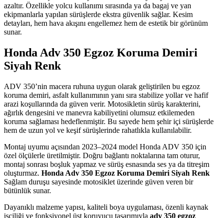
azaltır. Özellikle yolcu kullanımı sırasında ya da bagaj ve yan
ekipmanlarla yapılan sürüşlerde ekstra güvenlik sağlar. Kesim
detayları, hem hava akışını engellemez hem de estetik bir görünüm
sunar.
Honda Adv 350 Egzoz Koruma Demiri
Siyah Renk
ADV 350’nin macera ruhuna uygun olarak geliştirilen bu egzoz
koruma demiri, asfalt kullanımının yanı sıra stabilize yollar ve hafif
arazi koşullarında da güven verir. Motosikletin sürüş karakterini,
ağırlık dengesini ve manevra kabiliyetini olumsuz etkilemeden
koruma sağlaması hedeflenmiştir. Bu sayede hem şehir içi sürüşlerde
hem de uzun yol ve keşif sürüşlerinde rahatlıkla kullanılabilir.
Montaj uyumu açısından 2023–2024 model Honda ADV 350 için
özel ölçülerle üretilmiştir. Doğru bağlantı noktalarına tam oturur,
montaj sonrası boşluk yapmaz ve sürüş esnasında ses ya da titreşim
oluşturmaz.
Honda Adv 350 Egzoz Koruma Demiri Siyah Renk
Sağlam duruşu sayesinde motosiklet üzerinde güven veren bir
bütünlük sunar.
Dayanıklı malzeme yapısı, kaliteli boya uygulaması, özenli kaynak
işçiliği ve fonksiyonel üst koruyucu tasarımıyla
adv 350 egzoz