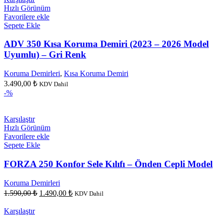
Hızlı Görünüm
Favorilere ekle
Sepete Ekle
ADV 350 Kısa Koruma Demiri (2023 – 2026 Model
Uyumlu) – Gri Renk
Koruma Demirleri
,
Kısa Koruma Demiri
3.490,00
₺
KDV Dahil
-%
Karşılaştır
Hızlı Görünüm
Favorilere ekle
Sepete Ekle
FORZA 250 Konfor Sele Kılıfı – Önden Cepli Model
Koruma Demirleri
Orijinal
Şu
1.590,00
₺
1.490,00
₺
KDV Dahil
fiyat:
andaki
fiyat:
1.590,00 ₺.
Karşılaştır