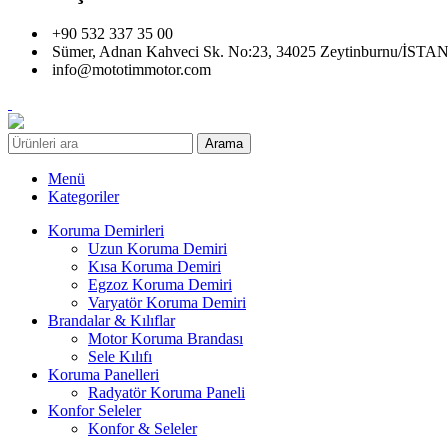
+90 532 337 35 00
Sümer, Adnan Kahveci Sk. No:23, 34025 Zeytinburnu/İST
info@mototimmotor.com
Arama
Menü
Kategoriler
Koruma Demirleri
Uzun Koruma Demiri
Kısa Koruma Demiri
Egzoz Koruma Demiri
Varyatör Koruma Demiri
Brandalar & Kılıflar
Motor Koruma Brandası
Sele Kılıfı
Koruma Panelleri
Radyatör Koruma Paneli
Konfor Seleler
Konfor & Seleler