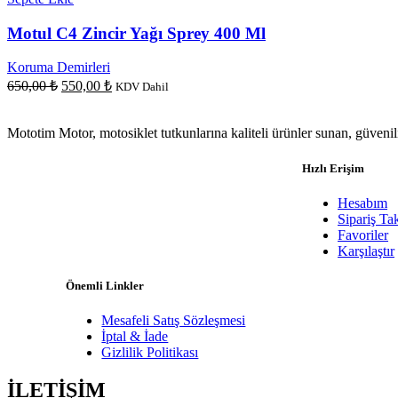
Motul C4 Zincir Yağı Sprey 400 Ml
Koruma Demirleri
Orijinal
Şu
650,00
₺
550,00
₺
KDV Dahil
fiyat:
andaki
fiyat:
650,00 ₺.
Mototim Motor, motosiklet tutkunlarına kaliteli ürünler sunan, güvenilir
550,00 ₺.
Hızlı Erişim
Hesabım
Sipariş Ta
Favoriler
Karşılaştır
Önemli Linkler
Mesafeli Satış Sözleşmesi
İptal & İade
Gizlilik Politikası
İLETİŞİM