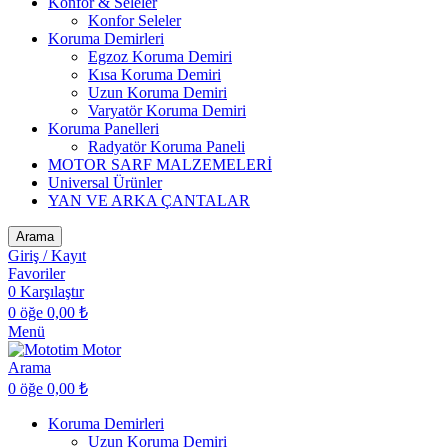
Konfor & Seleler
Konfor Seleler
Koruma Demirleri
Egzoz Koruma Demiri
Kısa Koruma Demiri
Uzun Koruma Demiri
Varyatör Koruma Demiri
Koruma Panelleri
Radyatör Koruma Paneli
MOTOR SARF MALZEMELERİ
Universal Ürünler
YAN VE ARKA ÇANTALAR
Arama
Giriş / Kayıt
Favoriler
0
Karşılaştır
0
öğe
0,00
₺
Menü
Arama
0
öğe
0,00
₺
Koruma Demirleri
Uzun Koruma Demiri