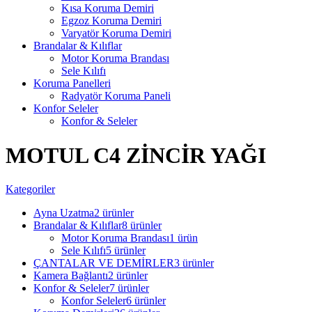
Kısa Koruma Demiri
Egzoz Koruma Demiri
Varyatör Koruma Demiri
Brandalar & Kılıflar
Motor Koruma Brandası
Sele Kılıfı
Koruma Panelleri
Radyatör Koruma Paneli
Konfor Seleler
Konfor & Seleler
MOTUL C4 ZİNCİR YAĞI
Kategoriler
Ayna Uzatma
2 ürünler
Brandalar & Kılıflar
8 ürünler
Motor Koruma Brandası
1 ürün
Sele Kılıfı
5 ürünler
ÇANTALAR VE DEMİRLER
3 ürünler
Kamera Bağlantı
2 ürünler
Konfor & Seleler
7 ürünler
Konfor Seleler
6 ürünler