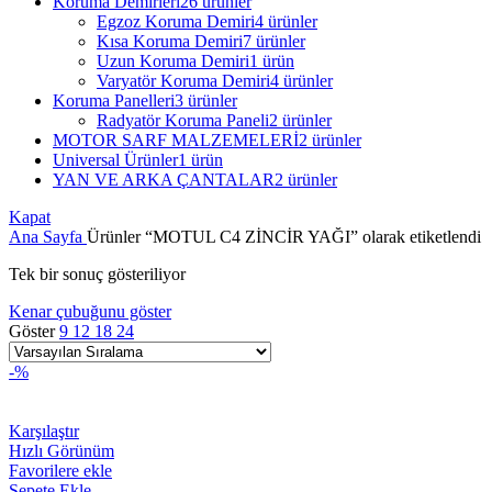
Koruma Demirleri
26 ürünler
Egzoz Koruma Demiri
4 ürünler
Kısa Koruma Demiri
7 ürünler
Uzun Koruma Demiri
1 ürün
Varyatör Koruma Demiri
4 ürünler
Koruma Panelleri
3 ürünler
Radyatör Koruma Paneli
2 ürünler
MOTOR SARF MALZEMELERİ
2 ürünler
Universal Ürünler
1 ürün
YAN VE ARKA ÇANTALAR
2 ürünler
Kapat
Ana Sayfa
Ürünler “MOTUL C4 ZİNCİR YAĞI” olarak etiketlendi
Tek bir sonuç gösteriliyor
Kenar çubuğunu göster
Göster
9
12
18
24
-%
Karşılaştır
Hızlı Görünüm
Favorilere ekle
Sepete Ekle