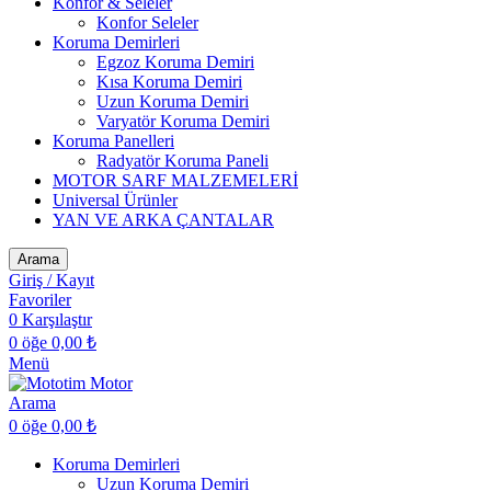
Konfor & Seleler
Konfor Seleler
Koruma Demirleri
Egzoz Koruma Demiri
Kısa Koruma Demiri
Uzun Koruma Demiri
Varyatör Koruma Demiri
Koruma Panelleri
Radyatör Koruma Paneli
MOTOR SARF MALZEMELERİ
Universal Ürünler
YAN VE ARKA ÇANTALAR
Arama
Giriş / Kayıt
Favoriler
0
Karşılaştır
0
öğe
0,00
₺
Menü
Arama
0
öğe
0,00
₺
Koruma Demirleri
Uzun Koruma Demiri