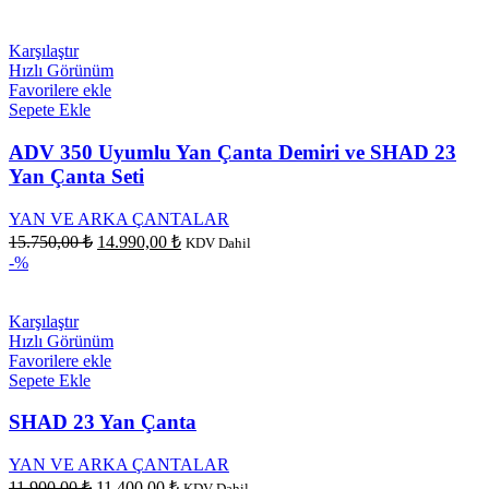
Karşılaştır
Hızlı Görünüm
Favorilere ekle
Sepete Ekle
ADV 350 Uyumlu Yan Çanta Demiri ve SHAD 23
Yan Çanta Seti
YAN VE ARKA ÇANTALAR
Orijinal
Şu
15.750,00
₺
14.990,00
₺
KDV Dahil
fiyat:
andaki
-%
fiyat:
15.750,00 ₺.
14.990,00 ₺.
Karşılaştır
Hızlı Görünüm
Favorilere ekle
Sepete Ekle
SHAD 23 Yan Çanta
YAN VE ARKA ÇANTALAR
Orijinal
Şu
11.900,00
₺
11.400,00
₺
KDV Dahil