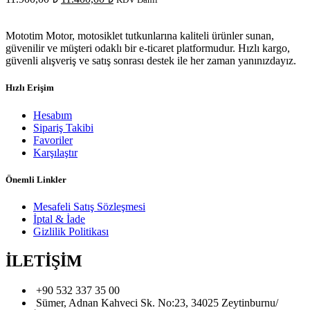
fiyat:
andaki
fiyat:
11.900,00 ₺.
Mototim Motor, motosiklet tutkunlarına kaliteli ürünler sunan,
11.400,00 ₺.
güvenilir ve müşteri odaklı bir e-ticaret platformudur. Hızlı kargo,
güvenli alışveriş ve satış sonrası destek ile her zaman yanınızdayız.
Hızlı Erişim
Hesabım
Sipariş Takibi
Favoriler
Karşılaştır
Önemli Linkler
Mesafeli Satış Sözleşmesi
İptal & İade
Gizlilik Politikası
İLETİŞİM
+90 532 337 35 00
Sümer, Adnan Kahveci Sk. No:23, 34025 Zeytinburnu/