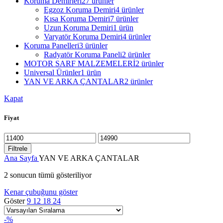
Koruma Demirleri
27 ürünler
Egzoz Koruma Demiri
4 ürünler
Kısa Koruma Demiri
7 ürünler
Uzun Koruma Demiri
1 ürün
Varyatör Koruma Demiri
4 ürünler
Koruma Panelleri
3 ürünler
Radyatör Koruma Paneli
2 ürünler
MOTOR SARF MALZEMELERİ
2 ürünler
Universal Ürünler
1 ürün
YAN VE ARKA ÇANTALAR
2 ürünler
Kapat
Fiyat
En
En
düşük
yüksek
Filtrele
fiyat
fiyat
Ana Sayfa
YAN VE ARKA ÇANTALAR
2 sonucun tümü gösteriliyor
Kenar çubuğunu göster
Göster
9
12
18
24
-%