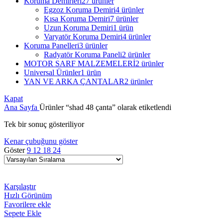
Koruma Demirleri
27 ürünler
Egzoz Koruma Demiri
4 ürünler
Kısa Koruma Demiri
7 ürünler
Uzun Koruma Demiri
1 ürün
Varyatör Koruma Demiri
4 ürünler
Koruma Panelleri
3 ürünler
Radyatör Koruma Paneli
2 ürünler
MOTOR SARF MALZEMELERİ
2 ürünler
Universal Ürünler
1 ürün
YAN VE ARKA ÇANTALAR
2 ürünler
Kapat
Ana Sayfa
Ürünler “shad 48 çanta” olarak etiketlendi
Tek bir sonuç gösteriliyor
Kenar çubuğunu göster
Göster
9
12
18
24
Karşılaştır
Hızlı Görünüm
Favorilere ekle
Sepete Ekle