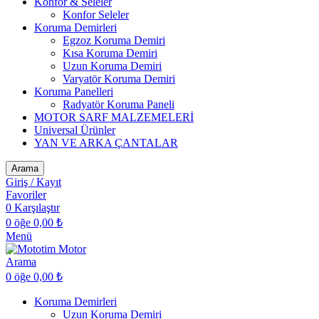
Konfor & Seleler
Konfor Seleler
Koruma Demirleri
Egzoz Koruma Demiri
Kısa Koruma Demiri
Uzun Koruma Demiri
Varyatör Koruma Demiri
Koruma Panelleri
Radyatör Koruma Paneli
MOTOR SARF MALZEMELERİ
Universal Ürünler
YAN VE ARKA ÇANTALAR
Arama
Giriş / Kayıt
Favoriler
0
Karşılaştır
0
öğe
0,00
₺
Menü
Arama
0
öğe
0,00
₺
Koruma Demirleri
Uzun Koruma Demiri