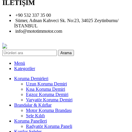
İLETİŞİM
+90 532 337 35 00
Sümer, Adnan Kahveci Sk. No:23, 34025 Zeytinburnu/
İSTANBUL
info@mototimmotor.com
Arama
Menü
Kategoriler
Koruma Demirleri
Uzun Koruma Demiri
Kısa Koruma Demiri
Egzoz Koruma Demiri
Varyatör Koruma Demiri
Brandalar & Kılıflar
Motor Koruma Brandası
Sele Kılıfı
Koruma Panelleri
Radyatör Koruma Paneli
Konfor Seleler